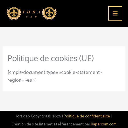
Aller
au
contenu
Politique de cookies (UE)
[cmplz-document type= »cookie-statement »
region= »eu »]
Idra-cab Copyright © 2026 |
Politique de confidentialité
|
Création de site internet et référencement par
Hapercom.com